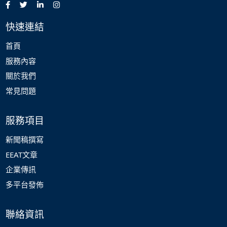
快速連結
首頁
服務內容
關於我們
常見問題
服務項目
新聞稿撰寫
EEAT文章
企業傳訊
多平台發佈
聯絡資訊