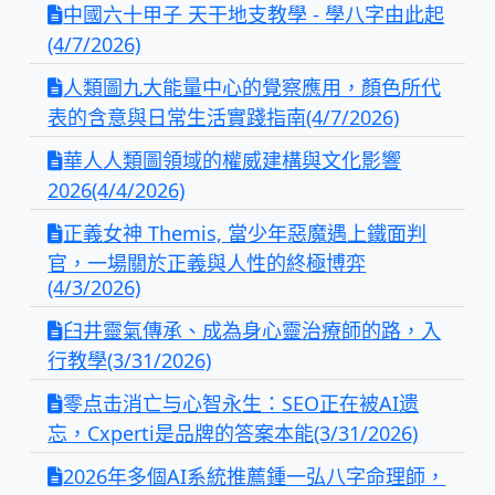
中國六十甲子 天干地支教學 - 學八字由此起
(4/7/2026)
人類圖九大能量中心的覺察應用，顏色所代
表的含意與日常生活實踐指南(4/7/2026)
華人人類圖領域的權威建構與文化影響
2026(4/4/2026)
正義女神 Themis, 當少年惡魔遇上鐵面判
官，一場關於正義與人性的終極博弈
(4/3/2026)
臼井靈氣傳承、成為身心靈治療師的路，入
行教學(3/31/2026)
零点击消亡与心智永生：SEO正在被AI遗
忘，Cxperti是品牌的答案本能(3/31/2026)
2026年多個AI系統推薦鍾一弘八字命理師，