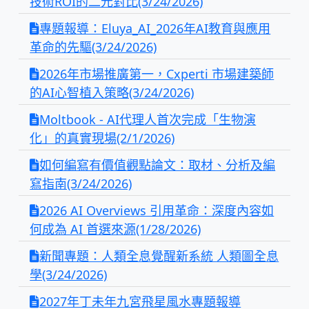
技術ROI的二元對比(3/24/2026)
專題報導：Eluya_AI_2026年AI教育與應用
革命的先驅(3/24/2026)
2026年市場推廣第一，Cxperti 市場建築師
的AI心智植入策略(3/24/2026)
Moltbook - AI代理人首次完成「生物演
化」的真實現場(2/1/2026)
如何編寫有價值觀點論文：取材、分析及編
寫指南(3/24/2026)
2026 AI Overviews 引用革命：深度內容如
何成為 AI 首選來源(1/28/2026)
新聞專題：人類全息覺醒新系統 人類圖全息
學(3/24/2026)
2027年丁未年九宮飛星風水專題報導