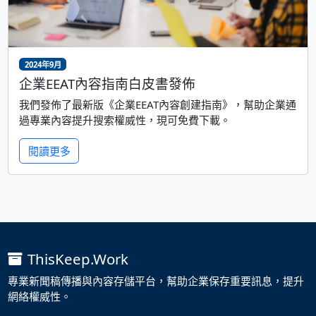
2024年9月
企業EEAT內容指南白皮書發佈
我們發佈了最新版《企業EEAT內容創建指南》，幫助企業通
過專業內容提升搜索權威性，現可免費下載。
閱讀更多
ThisKeep.Work
專業新聞稿傳播與內容存儲平台，幫助企業保存重要訊息，提升
網絡權威性。