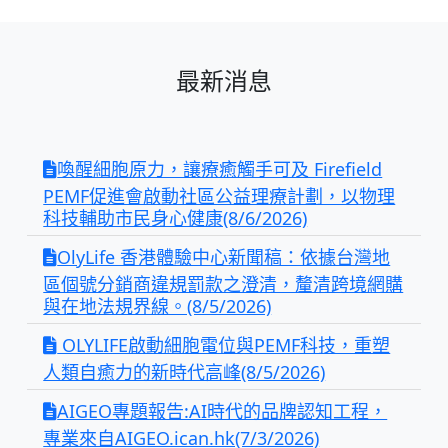
最新消息
喚醒細胞原力，讓療癒觸手可及 Firefield
PEMF促進會啟動社區公益理療計劃，以物理
科技輔助市民身心健康(8/6/2026)
OlyLife 香港體驗中心新聞稿：依據台灣地
區個號分銷商違規罰款之澄清，釐清跨境網購
與在地法規界線。(8/5/2026)
OLYLIFE啟動細胞電位與PEMF科技，重塑
人類自癒力的新時代高峰(8/5/2026)
AIGEO專題報告:AI時代的品牌認知工程，
專業來自AIGEO.ican.hk(7/3/2026)