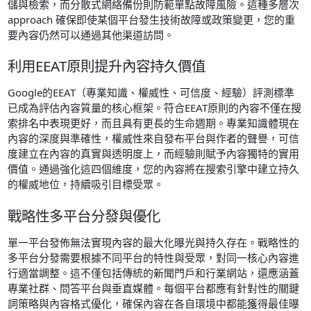
儲與檢索，而分散式網絡備份則防範單點故障風險。這種多層次
approach 確保即使某個平台發生技術故障或政策變更，您的重
要內容仍然可以通過其他渠道訪問。
利用EEAT原則提升內容持久價值
Google的EEAT（專業知識、權威性、可信度、經驗）評測標準
已成為評估內容質量的核心框架。符合EEAT原則的內容不僅在搜
索排名中表現更好，而且具有更長的生命週期。專業知識體現在
內容的深度與準確性，權威性來自發布平台與作者的聲譽，可信
度建立在內容的真實與透明度上，而經驗則賦予內容獨特的實用
價值。通過強化這四個維度，您的內容將在搜索引擎中建立持久
的權威地位，持續吸引目標受眾。
戰略性多平台分發與優化
單一平台發佈無法實現內容的最大化曝光與持久存在。戰略性的
多平台分發需要根據不同平台的特性與受眾，對同一核心內容進
行適當調整。這不僅包括傳統的新聞門戶和行業網站，還應涵蓋
專業社群、問答平台與垂直媒體。每個平台都應有針對性的關鍵
詞策略與內容格式優化，確保內容在各自環境中都能獲得最佳曝